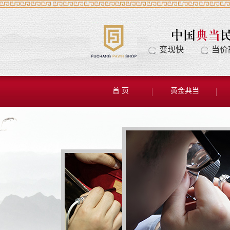
变现快
当价
首 页
黄金典当