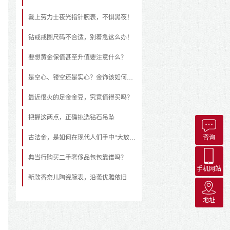
戴上劳力士夜光指针腕表，不惧黑夜！
钻戒戒圈尺码不合适，别着急这么办！
要想黄金保值甚至升值要注意什么？
是空心、镂空还是实心？金饰该如何挑选
最近很火的足金金豆，究竟值得买吗？
把握这两点，正确挑选钻石吊坠
古法金，是如何在现代人们手中“大放异彩”的？
咨询
典当行购买二手奢侈品包包靠谱吗？
手机网站
新款香奈儿陶瓷腕表，沿袭优雅依旧
地址