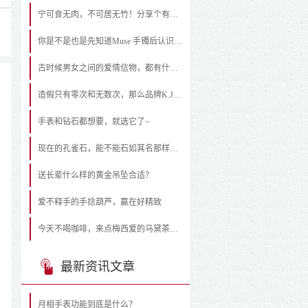
宁可食无肉，不可居无竹！分享个有意思的笔架
你是不是也是先知道Muse 手镯后认识Forms的？
古时候男女之间的爱情信物，都有什么？
造假只有零次和无数次，那么品牌K.J.L可不这么认为
手表和钻石都想要，就选它了~
现在的孔雀石，能不能石如其名那样的“骄傲”呢？
送长辈什么样的黄金吊坠合适？
爱不释手的手捻葫芦，赢在好精致
今天不喝咖啡，来点梅西爱的马黛茶吧！
最新资讯文章
月相手表功能到底是什么？