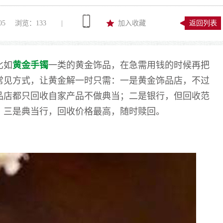
05
浏览：
133
|
加入收藏
返回列表
比如
黄金手镯
一类的黄金饰品
，在急需用钱的时候再把
常见
方式，
让黄金解一时只需：
一是黄金饰品店，不过
品店都只回收自家产品
不做典当
；二是银行，但回收
范
；三是典当行，回收价格最高，随时赎回。