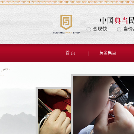
变现快
当价
首 页
黄金典当