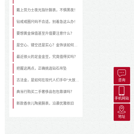
戴上劳力士夜光指针腕表，不惧黑夜！
钻戒戒圈尺码不合适，别着急这么办！
要想黄金保值甚至升值要注意什么？
是空心、镂空还是实心？金饰该如何挑选
最近很火的足金金豆，究竟值得买吗？
把握这两点，正确挑选钻石吊坠
古法金，是如何在现代人们手中“大放异彩”的？
咨询
典当行购买二手奢侈品包包靠谱吗？
手机网站
新款香奈儿陶瓷腕表，沿袭优雅依旧
地址