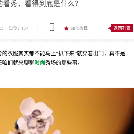
的看秀，看得到底是什么？
03
浏览：
154
|
加入收藏
返回列表
的衣服其实都不能马上“扒下来”就穿着出门，真不是
天咱们就来聊聊
时尚
秀场的那些事。