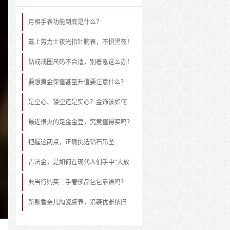
月相手表功能到底是什么？
戴上劳力士夜光指针腕表，不惧黑夜！
钻戒戒圈尺码不合适，别着急这么办！
要想黄金保值甚至升值要注意什么？
是空心、镂空还是实心？金饰该如何挑选
最近很火的足金金豆，究竟值得买吗？
把握这两点，正确挑选钻石吊坠
古法金，是如何在现代人们手中“大放异彩”的？
典当行购买二手奢侈品包包靠谱吗？
新款香奈儿陶瓷腕表，沿袭优雅依旧