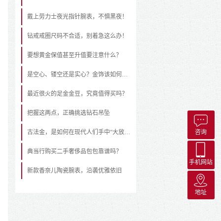
戴上劳力士夜光指针腕表，不惧黑夜！
钻戒戒圈尺码不合适，别着急这么办！
要想黄金保值甚至升值要注意什么？
是空心、镂空还是实心？金饰该如何挑选
最近很火的足金金豆，究竟值得买吗？
把握这两点，正确挑选钻石吊坠
古法金，是如何在现代人们手中“大放异彩”的？
咨询
典当行购买二手奢侈品包包靠谱吗？
手机网站
新款香奈儿陶瓷腕表，沿袭优雅依旧
地址