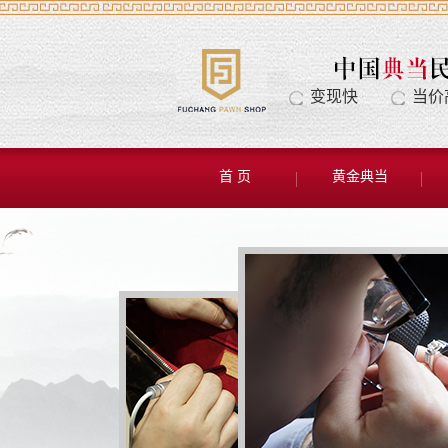
变现快
当价
首 页
黄金典当