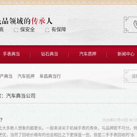
高
保安全
有保障
手表典当
钻石典当
汽车质押
新闻中心
产典当
汽车抵押
阜昌典当行
索：汽车典当公司
谱？
2026年07月16日 08:5
比大多数人想象的都要长。一般来讲关于机械手表的寿命，与品牌密不可分。
更优，当然了回收价格有的也会相比之下更保值一些。但是二手手表回收的“水