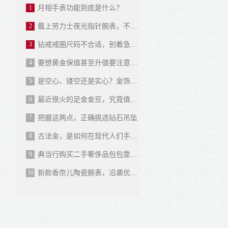
4
1
月相手表功能到底是什么？
例
2
戴上劳力士夜光指针腕表，不惧黑夜！
3
钻戒戒圈尺码不合适，别着急这么办！
4
要想黄金保值甚至升值要注意什么？
5
是空心、镂空还是实心？金饰该如何挑选
2
6
最近很火的足金金豆，究竟值得买吗？
例
7
把握这两点，正确挑选钻石吊坠
8
古法金，是如何在现代人们手中“大放异彩”的？
9
典当行购买二手奢侈品包包靠谱吗？
10
新款香奈儿陶瓷腕表，沿袭优雅依旧
5
例