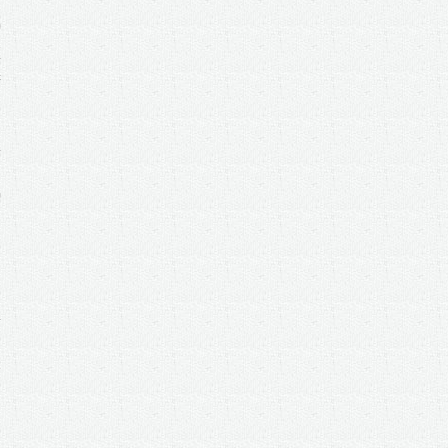
9
更
保
9
例
2
例