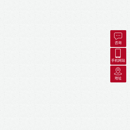
5
比
怎
咨询
手机网站
2
地址
3
买
上