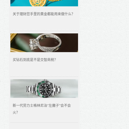
关于理财您手里的黄金都能用来做什么？
7
比
怎
买钻石到底是不是交智商税？
0
例
新一代劳力士格林尼治“左撇子”会不会
火？