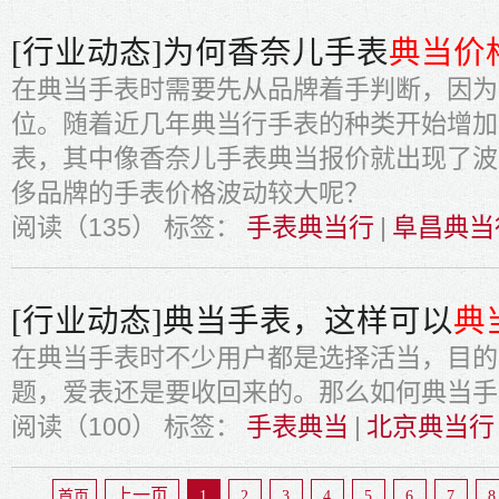
[行业动态]为何香奈儿手表
典当价
在典当手表时需要先从品牌着手判断，因为
位。随着近几年典当行手表的种类开始增加
表，其中像香奈儿手表典当报价就出现了波
侈品牌的手表价格波动较大呢？
阅读（135）
标签：
手表典当行
|
阜昌典当
[行业动态]典当手表，这样可以
典
在典当手表时不少用户都是选择活当，目的
题，爱表还是要收回来的。那么如何典当手
阅读（100）
标签：
手表典当
|
北京典当行
上一页
首页
1
2
3
4
5
6
7
8