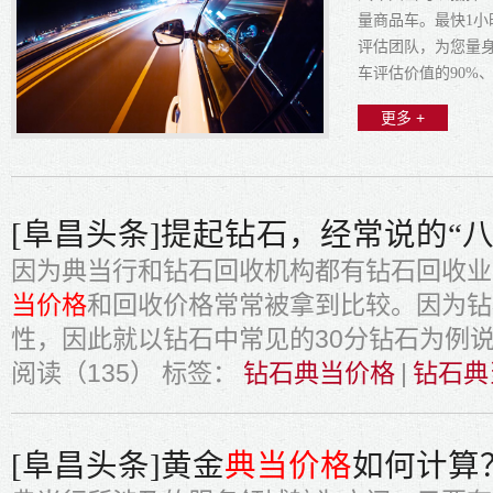
量商品车。最快1小
评估团队，为您量
车评估价值的90%
辆安全。
更多 +
[阜昌头条]提起钻石，经常说的“
因为典当行和钻石回收机构都有钻石回收业
当价格
和回收价格常常被拿到比较。因为钻
性，因此就以钻石中常见的30分钻石为例
阅读（135）
标签：
钻石典当价格
|
钻石典
[阜昌头条]黄金
典当价格
如何计算