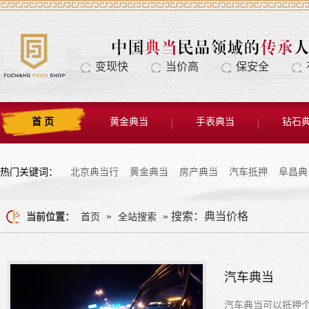
变现快
当价高
保安全
首 页
黄金典当
手表典当
钻石
热门关键词：
北京典当行
黄金典当
房产典当
汽车抵押
阜昌典
»
» 搜索：典当价格
当前位置：
首页
全站搜索
汽车典当
汽车典当可以抵押个