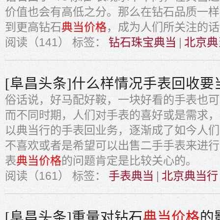
价值也会有高低之分。那么在钻石品质一样
到更高钻石
典当价格
，成为人们所关注的话
阅读（141）
标签：
钻石珠宝典当
|
北京典
[阜昌头条]什么样情况手表回收要
俗话说，好马配好鞍，一块好看的手表也可
而不同时期，人们对手表的喜好或是需求，
以典当行的手表回业务，逐渐成了如今人们
不喜欢或者是希望可以出售二手手表来进行
表
典当价格
的问题肯定是比较关心的。
阅读（161）
标签：
手表典当
|
北京典当行
[阜昌头条]重量对钻石
典当价格
的