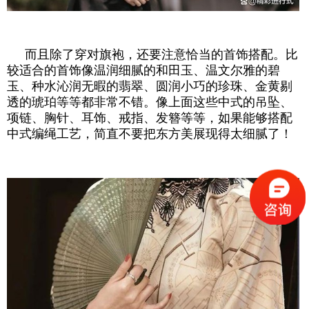
而且除了穿对旗袍，还要注意恰当的首饰搭配。比
较适合的首饰像温润细腻的和田玉、温文尔雅的碧
玉、种水沁润无暇的翡翠、圆润小巧的珍珠、金黄剔
透的琥珀等等都非常不错。像上面这些中式的吊坠、
项链、胸针、耳饰、戒指、发簪等等，如果能够搭配
中式编绳工艺，简直不要把东方美展现得太细腻了！