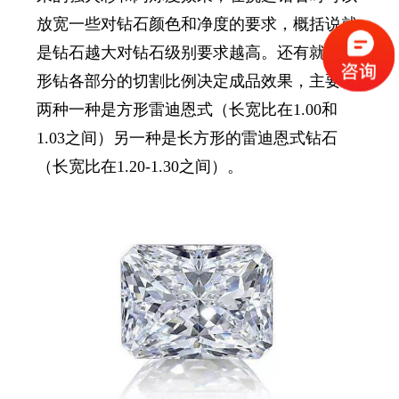
放宽一些对钻石颜色和净度的要求，概括说就
是钻石越大
对钻石级别要求越高
。
还有就是异
形钻各部分的切割比例决定成品效果，主要有
两种一种是
方形雷迪恩式
（
长宽比在
1.00和
1.03之间
）
另一种是
长方形的雷迪恩式钻石
（
长宽比在
1.20-1.30之间
）。