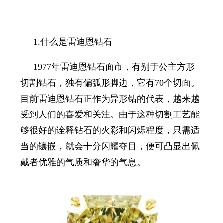
1.什么是雷迪恩钻石
1977年
雷迪恩
钻石面市，有别于
公主方形
切割钻石
，独有偏弧形脚边，它
有
70个切面
。
目前
雷迪恩钻石
正作为异形钻的代表，越来越
受到人们的喜爱和关注。由于这种切割工艺能
够很好的诠释钻石的火彩和闪烁程度，只需适
当的镶嵌，就会十分闪耀夺目，便可凸显出佩
戴者优雅的气质和奢华的气息。