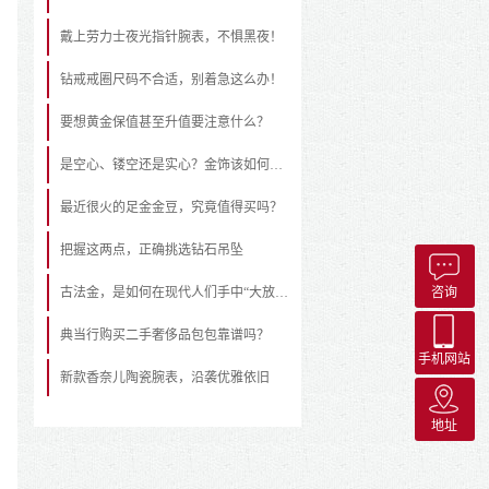
戴上劳力士夜光指针腕表，不惧黑夜！
钻戒戒圈尺码不合适，别着急这么办！
要想黄金保值甚至升值要注意什么？
是空心、镂空还是实心？金饰该如何挑选
最近很火的足金金豆，究竟值得买吗？
把握这两点，正确挑选钻石吊坠
古法金，是如何在现代人们手中“大放异彩”的？
咨询
典当行购买二手奢侈品包包靠谱吗？
手机网站
新款香奈儿陶瓷腕表，沿袭优雅依旧
地址