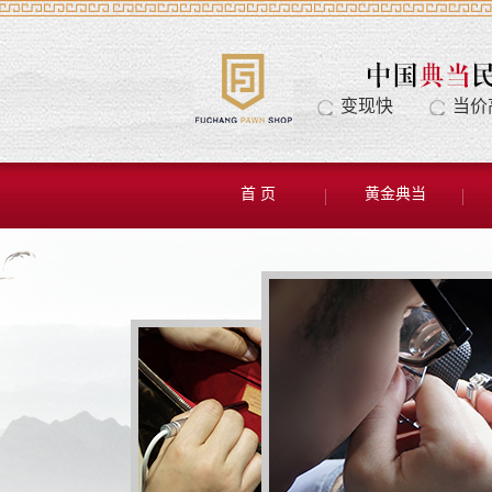
变现快
当价
首 页
黄金典当